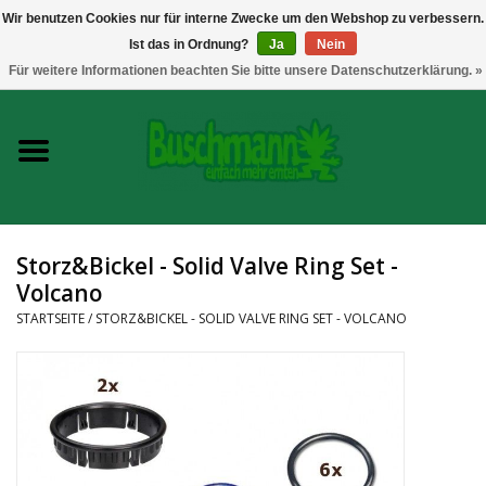
Wir benutzen Cookies nur für interne Zwecke um den Webshop zu verbessern.
Ist das in Ordnung?
Ja
Nein
0 Artikel - €--,--
Für weitere Informationen beachten Sie bitte unsere Datenschutzerklärung. »
Startseite
Growshop
Messtechnik
Storz&Bickel - Solid Valve Ring Set -
Volcano
Headshop
STARTSEITE
/
STORZ&BICKEL - SOLID VALVE RING SET - VOLCANO
Vaporizer
CBD und Hanfextrakte
Marken