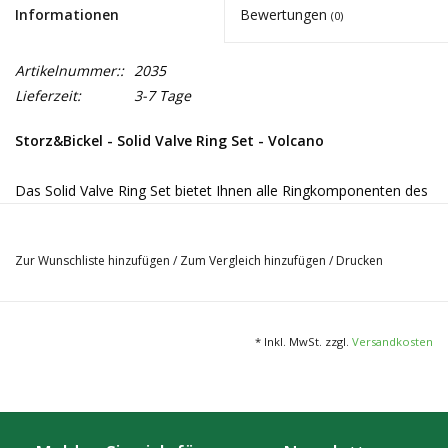
Informationen
Bewertungen
(0)
Artikelnummer::
2035
Lieferzeit:
3-7 Tage
Storz&Bickel - Solid Valve Ring Set - Volcano
Das Solid Valve Ring Set bietet Ihnen alle Ringkomponenten des
Solid Systems für Ihren Volcano Vaporizer. Neben den O-Ringen
enthält dieses Set auch zwei Ballon Clips. Die Dichtungsringe
Zur Wunschliste hinzufügen
/
Zum Vergleich hinzufügen
/
Drucken
gewährleisten Ihnen ein Vaporizieren ohne Dampfverlust.
Lieferumfang
4x Füllkammerringe (blau)
* Inkl. MwSt. zzgl.
Versandkosten
3x Valve Ringe (blau)
6x Ballon-Fixierungsringe (schwarz)
2x Ballon Clips