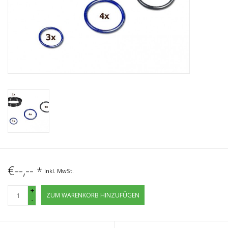
€--,--
*
Inkl. MwSt.
+
ZUM WARENKORB HINZUFÜGEN
-